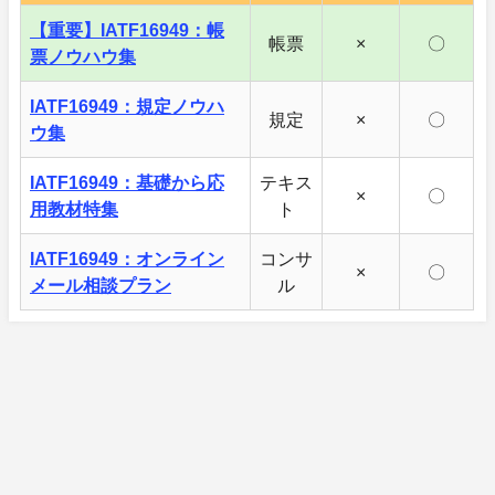
【重要】IATF16949：帳
帳票
×
〇
票ノウハウ集
IATF16949：規定ノウハ
規定
×
〇
ウ集
IATF16949：基礎から応
テキス
×
〇
用教材特集
ト
IATF16949：オンライン
コンサ
×
〇
メール相談プラン
ル