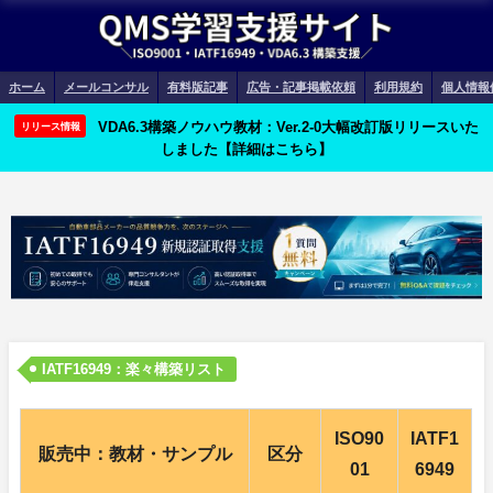
ホーム
メールコンサル
有料版記事
広告・記事掲載依頼
利用規約
個人情報
VDA6.3構築ノウハウ教材：Ver.2-0大幅改訂版リリースいた
リリース情報
しました【詳細はこちら】
IATF16949：楽々構築リスト
ISO90
IATF1
販売中：教材・サンプル
区分
01
6949