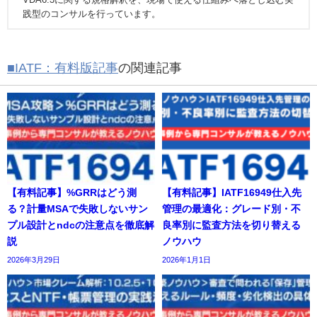
践型のコンサルを行っています。
■IATF：有料版記事
の関連記事
【有料記事】%GRRはどう測
【有料記事】IATF16949仕入先
る？計量MSAで失敗しないサン
管理の最適化：グレード別・不
プル設計とndcの注意点を徹底解
良率別に監査方法を切り替える
説
ノウハウ
2026年3月29日
2026年1月1日