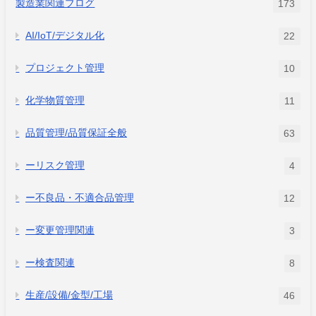
製造業関連ブログ
173
AI/IoT/デジタル化
22
プロジェクト管理
10
化学物質管理
11
品質管理/品質保証全般
63
ーリスク管理
4
ー不良品・不適合品管理
12
ー変更管理関連
3
ー検査関連
8
生産/設備/金型/工場
46