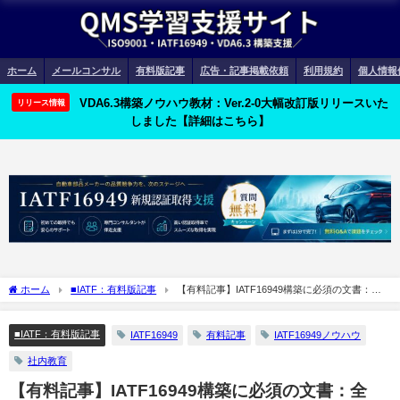
ホーム
メールコンサル
有料版記事
広告・記事掲載依頼
利用規約
個人情報
VDA6.3構築ノウハウ教材：Ver.2-0大幅改訂版リリースいた
リリース情報
しました【詳細はこちら】
ホーム
■IATF：有料版記事
【有料記事】IATF16949構築に必須の文書：全
章・プロセスに対応した規定・帳票リストを公開
■IATF：有料版記事
IATF16949
有料記事
IATF16949ノウハウ
社内教育
【有料記事】IATF16949構築に必須の文書：全