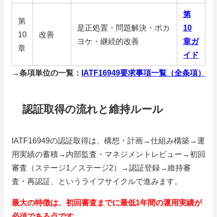
第
第
是正処置・問題解決・ポカ
10
10
改善
ヨケ・継続的改善
章ガ
章
イド
→条項単位の一覧：
IATF16949要求事項一覧（全条項）
認証取得の流れと維持ルール
IATF16949の認証取得は、構想・計画→仕組み構築→運
用実績の蓄積→内部監査・マネジメントレビュー→初回
審査（ステージ1／ステージ2）→認証登録→維持審
査・再認証、というライフサイクルで進みます。
最大の特徴は、初回審査までに最低1年間の運用実績が
必須である点です。