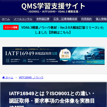
ホーム
メールコンサル
有料版記事
広告・記事掲載依頼
利用規約
個人情報
VDA6.3構築ノウハウ教材：Ver.2-0大幅改訂版リリースいた
リリース情報
しました【詳細はこちら】
ホーム
IATF16949_ノウハウ
IATF16949とは？ISO9001との違い・
認証取得・要求事項の全体像を実務目