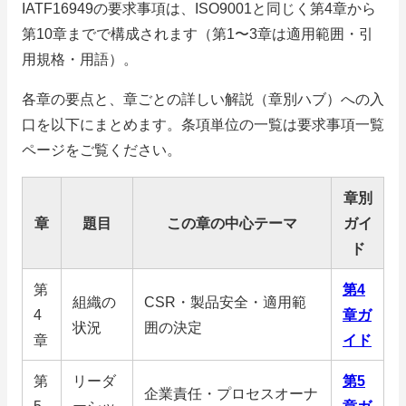
IATF16949の要求事項は、ISO9001と同じく第4章から
第10章までで構成されます（第1〜3章は適用範囲・引
用規格・用語）。
各章の要点と、章ごとの詳しい解説（章別ハブ）への入
口を以下にまとめます。条項単位の一覧は要求事項一覧
ページをご覧ください。
章別
章
題目
この章の中心テーマ
ガイ
ド
第
第4
組織の
CSR・製品安全・適用範
4
章ガ
状況
囲の決定
章
イド
第
リーダ
第5
企業責任・プロセスオーナ