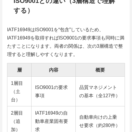
ISO9001との違い（3層構造で理解
する）
IATF16949はISO9001を“包含”しているため、
IATF16949を取得すればISO9001の要求事項も同時に満
たすことになります。両者の関係は、次の3層構造で整
理すると理解しやすくなります。
層
内容
概要
1層目
ISO9001の要求
品質マネジメント
（土
事項
の基本（全127件）
台）
2層目
IATF16949の自
自動車向けの上乗
（追
動車産業固有要
せ要求（約280件）
加）
求