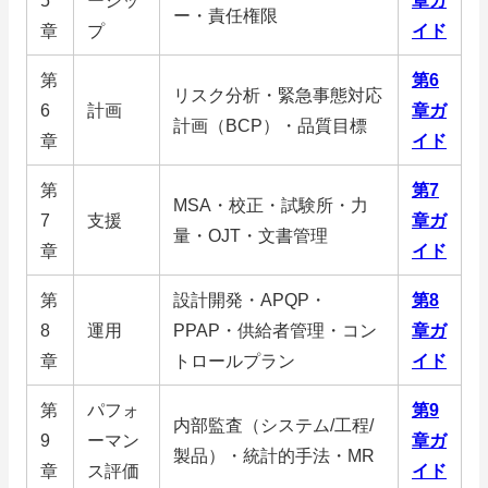
5
ーシッ
章ガ
ー・責任権限
章
プ
イド
第
第6
リスク分析・緊急事態対応
6
計画
章ガ
計画（BCP）・品質目標
章
イド
第
第7
MSA・校正・試験所・力
7
支援
章ガ
量・OJT・文書管理
章
イド
第
設計開発・APQP・
第8
8
運用
PPAP・供給者管理・コン
章ガ
章
トロールプラン
イド
第
パフォ
第9
内部監査（システム/工程/
9
ーマン
章ガ
製品）・統計的手法・MR
章
ス評価
イド