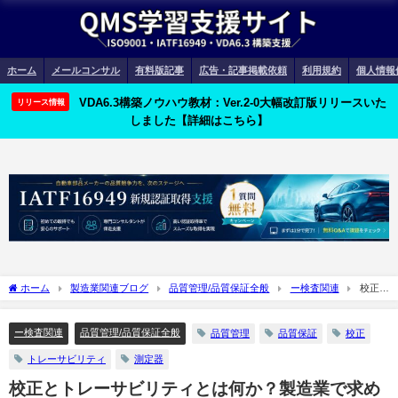
ホーム
メールコンサル
有料版記事
広告・記事掲載依頼
利用規約
個人情報
VDA6.3構築ノウハウ教材：Ver.2-0大幅改訂版リリースいた
リリース情報
しました【詳細はこちら】
ホーム
製造業関連ブログ
品質管理/品質保証全般
ー検査関連
校正と
トレーサビリティとは何か？製造業で求められる基本知識解説
ー検査関連
品質管理/品質保証全般
品質管理
品質保証
校正
トレーサビリティ
測定器
校正とトレーサビリティとは何か？製造業で求め