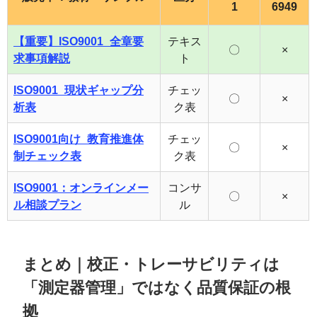
1
6949
【重要】ISO9001_全章要
テキス
〇
×
求事項解説
ト
ISO9001_現状ギャップ分
チェッ
〇
×
析表
ク表
ISO9001向け_教育推進体
チェッ
〇
×
制チェック表
ク表
ISO9001：オンラインメー
コンサ
〇
×
ル相談プラン
ル
まとめ｜校正・トレーサビリティは
「測定器管理」ではなく品質保証の根
拠