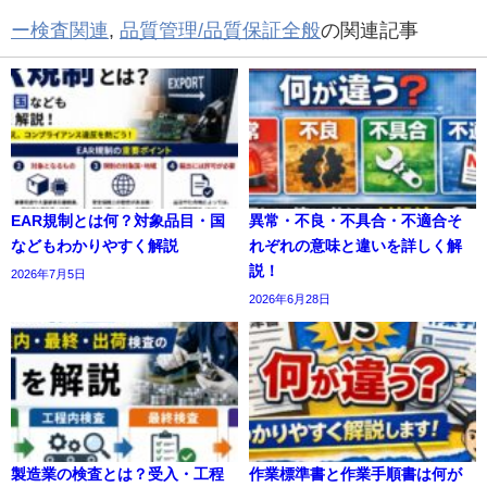
ー検査関連
,
品質管理/品質保証全般
の関連記事
EAR規制とは何？対象品目・国
異常・不良・不具合・不適合そ
などもわかりやすく解説
れぞれの意味と違いを詳しく解
説！
2026年7月5日
2026年6月28日
製造業の検査とは？受入・工程
作業標準書と作業手順書は何が