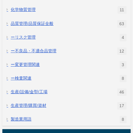
化学物質管理
11
品質管理/品質保証全般
63
ーリスク管理
4
ー不良品・不適合品管理
12
ー変更管理関連
3
ー検査関連
8
生産/設備/金型/工場
46
生産管理/購買/資材
17
製造業用語
8