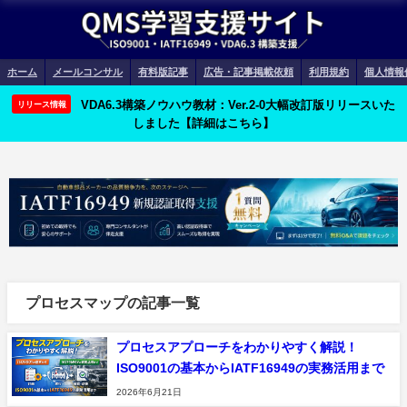
ホーム
メールコンサル
有料版記事
広告・記事掲載依頼
利用規約
個人情報
VDA6.3構築ノウハウ教材：Ver.2-0大幅改訂版リリースいた
リリース情報
しました【詳細はこちら】
プロセスマップの記事一覧
プロセスアプローチをわかりやすく解説！
ISO9001の基本からIATF16949の実務活用まで
2026年6月21日