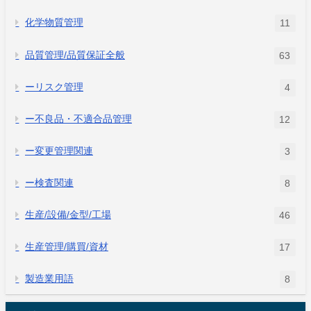
化学物質管理
11
品質管理/品質保証全般
63
ーリスク管理
4
ー不良品・不適合品管理
12
ー変更管理関連
3
ー検査関連
8
生産/設備/金型/工場
46
生産管理/購買/資材
17
製造業用語
8