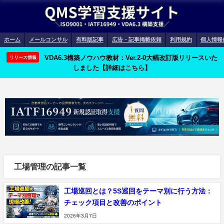
ホーム
メールコンサル
有料版記事
広告・記事掲載依頼
利用規約
個人情報
VDA6.3構築ノウハウ教材：Ver.2-0大幅改訂版リリースいた
リリース情報
しました【詳細はこちら】
工場管理の記事一覧
工場巡回とは？5S巡回をテーマ別に行う方法：
チェック項目と改善のポイント
2026年3月7日