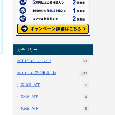
カテゴリー
IATF16949_ノウハウ
53
IATF16949要求事項一覧
103
第10章:IATF
5
第4章:IATF
4
第5章:IATF
5