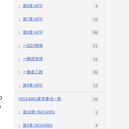
第6章:IATF
4
第7章:IATF
15
第8章:IATF
58
ー設計開発
21
ー購買管理
11
ー量産工程
26
第9章:IATF
12
の
ISO14001要求事項一覧
16
め
第10章:ISO14001
1
第4章:ISO14001
4