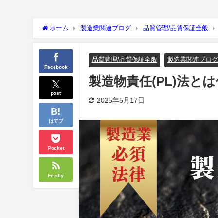
ホーム
製造業関連ブログ
品質管理/品質保証全般
品質管理/品質保証全般
製造業関連ブロ
Facebook
製造物責任(PL)法
post
2025年5月17日
はてブ
Pocket
Feedly