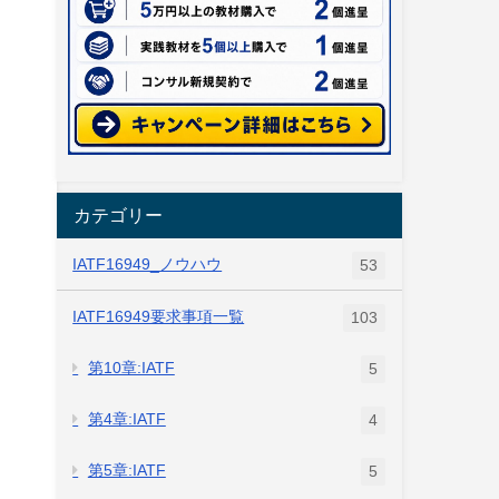
カテゴリー
IATF16949_ノウハウ
53
IATF16949要求事項一覧
103
第10章:IATF
5
第4章:IATF
4
第5章:IATF
5