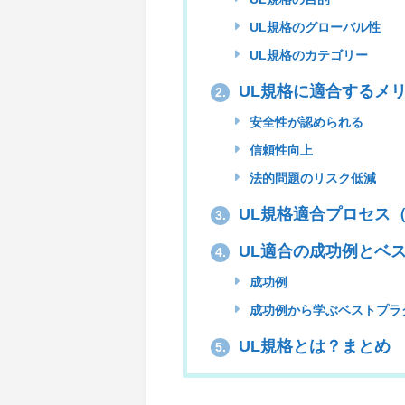
UL規格のグローバル性
UL規格のカテゴリー
UL規格に適合するメ
2.
安全性が認められる
信頼性向上
法的問題のリスク低減
UL規格適合プロセス
3.
UL適合の成功例とベ
4.
成功例
成功例から学ぶベストプラ
UL規格とは？まとめ
5.