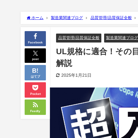
ホーム
製造業関連ブログ
品質管理/品質保証全般
品質管理/品質保証全般
製造業関連ブロ
Facebook
UL規格に適合！その
post
解説
2025年1月21日
はてブ
Pocket
Feedly