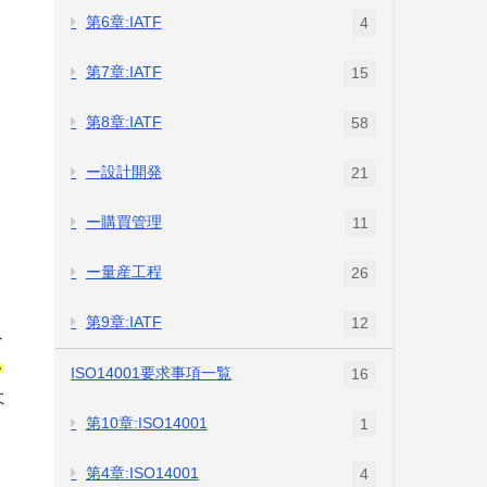
第6章:IATF
4
第7章:IATF
15
第8章:IATF
58
ー設計開発
21
ー購買管理
11
ー量産工程
26
第9章:IATF
12
こ
し
ISO14001要求事項一覧
16
よ
第10章:ISO14001
1
第4章:ISO14001
4