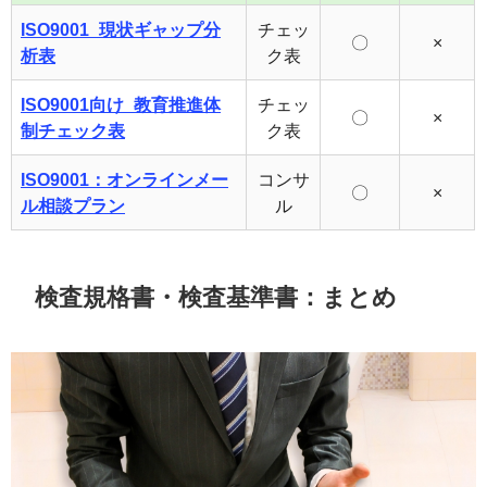
ISO9001_現状ギャップ分
チェッ
〇
×
析表
ク表
ISO9001向け_教育推進体
チェッ
〇
×
制チェック表
ク表
ISO9001：オンラインメー
コンサ
〇
×
ル相談プラン
ル
検査規格書・検査基準書：まとめ