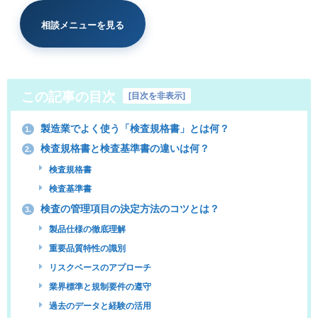
相談メニューを見る
この記事の目次
[
目次を非表示
]
製造業でよく使う「検査規格書」とは何？
1.
検査規格書と検査基準書の違いは何？
2.
検査規格書
検査基準書
検査の管理項目の決定方法のコツとは？
3.
製品仕様の徹底理解
重要品質特性の識別
リスクベースのアプローチ
業界標準と規制要件の遵守
過去のデータと経験の活用