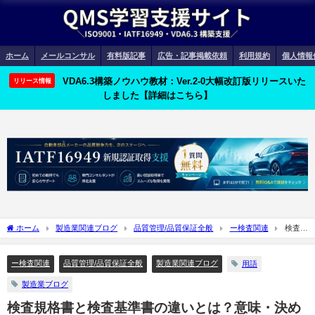
ホーム
メールコンサル
有料版記事
広告・記事掲載依頼
利用規約
個人情報
VDA6.3構築ノウハウ教材：Ver.2-0大幅改訂版リリースいた
リリース情報
しました【詳細はこちら】
ホーム
製造業関連ブログ
品質管理/品質保証全般
ー検査関連
検査規
格書と検査基準書の違いとは？意味・決め方など詳細に解説
ー検査関連
品質管理/品質保証全般
製造業関連ブログ
用語
製造業ブログ
検査規格書と検査基準書の違いとは？意味・決め