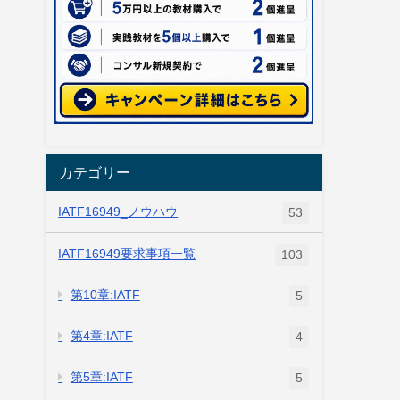
カテゴリー
IATF16949_ノウハウ
53
IATF16949要求事項一覧
103
第10章:IATF
5
第4章:IATF
4
第5章:IATF
5