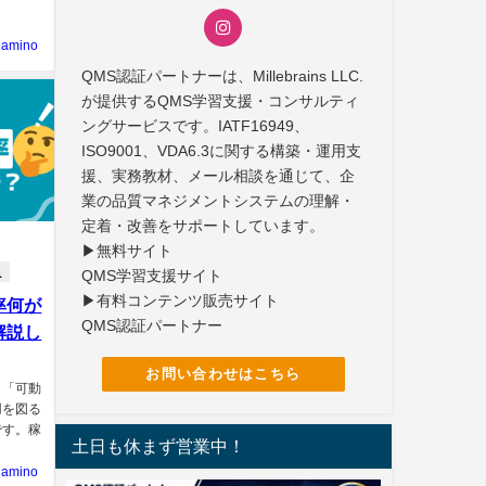
namino
QMS認証パートナーは、Millebrains LLC.
が提供するQMS学習支援・コンサルティ
ングサービスです。IATF16949、
ISO9001、VDA6.3に関する構築・運用支
援、実務教材、メール相談を通じて、企
業の品質マネジメントシステムの理解・
定着・改善をサポートしています。
▶無料サイト
程
QMS学習支援サイト
▶有料コンテンツ販売サイト
率何が
QMS認証パートナー
解説し
お問い合わせはこちら
と「可動
用を図る
です。稼
土日も休まず営業中！
namino