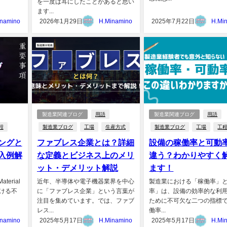
を一度は耳にしたことがあると思い
ます...
inamino
2026年1月29日
H.Minamino
2025年7月22日
H.Mi
製造業関連ブログ
用語
製造業関連ブログ
用語
程
製造業ブログ
工場
生産方式
製造業ブログ
工場
工
ングと
ファブレス企業とは？詳細
設備の稼働率と可動
入例解
な定義とビジネス上のメリ
違う？わかりやすく
ット・デメリット解説
ます！
erial
近年、半導体や電子機器業界を中心
製造業における「稼働率」
おける不
に「ファブレス企業」という言葉が
率」は、設備の効率的な利
注目を集めています。では、ファブ
ために不可欠な二つの指標
レス...
働率...
inamino
2025年5月17日
H.Minamino
2025年5月17日
H.Mi