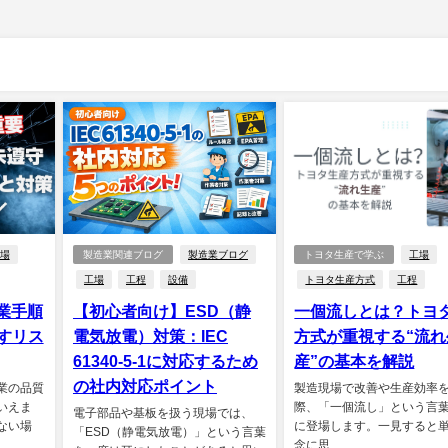
場
製造業関連ブログ
製造業ブログ
トヨタ生産で学ぶ
工場
工場
工程
設備
トヨタ生産方式
工程
作業手順
【初心者向け】ESD（静
一個流しとは？トヨ
すリス
電気放電）対策：IEC
方式が重視する“流れ
61340-5-1に対応するため
産”の基本を解説
の社内対応ポイント
業の品質
製造現場で改善や生産効率
いえま
際、「一個流し」という言
電子部品や基板を扱う現場では、
ない場
に登場します。一見すると
「ESD（静電気放電）」という言葉
念に思...