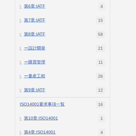
第6章:IATF
4
第7章:IATF
15
第8章:IATF
58
ー設計開発
21
ー購買管理
11
ー量産工程
26
第9章:IATF
12
ISO14001要求事項一覧
16
第10章:ISO14001
1
第4章:ISO14001
4