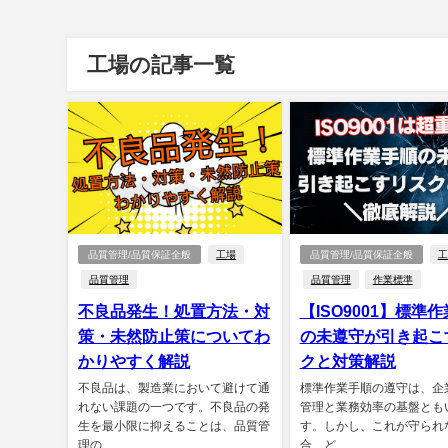
工場の記事一覧
品質管理/品質保証全般
工場
品質管理/品質保証全般
工
品質管理
品質管理
作業標準
不良品発生！処置方法・対
【ISO9001】標準
策・未然防止策についてわ
の未遵守が引き起こ
かりやすく解説
クと対策解説
不良品は、製造業において避けて通
標準作業手順の遵守は、企
れない課題の一つです。不良品の発
管理と業務効率の基盤とも
生を最小限に抑えることは、品質管
す。しかし、これが守られ
理の...
合、ど...