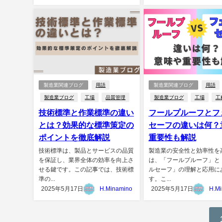
製造業関連ブログ
用語
製造業関連ブログ
用語
製造業ブログ
工場
品質管理
製造業ブログ
工場
工
技術標準と作業標準の違い
フールプルーフとフ
とは？効果的な標準策定の
セーフの違いは何？
ポイントを徹底解説
重要性も解説
技術標準は、製品とサービスの品質
製造業の安全性と効率性を
を保証し、業界全体の効率を向上さ
は、「フールプルーフ」と
せる鍵です。この記事では、技術標
ルセーフ」の理解と応用に
準の...
す。こ...
2025年5月17日
H.Minamino
2025年5月17日
H.M