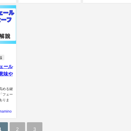
程
ェール
意味や
高める鍵
「フェー
ありま
inamino
1
2
3