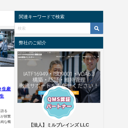
関連キーワードで検索
弊社のご紹介
タ生産
生
を語る
葉が頻繁
単純な概
【法人】ミルブレインズ LLC