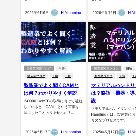
2026年6月6日
H.Minamino
2026年6月6日
H.M
製造業関連ブログ
用語
製造業関連ブログ
用語
製造業ブログ
工場
工程
製造業ブログ
工場
工
製造業でよく聞くCAMと
マテリアルハンドリ
は何？わかりやすく解説
は？略語・機器・導
説
ISO9001やIATFの取得に向けて活動
していると「CAM」という言葉を
マテリアルハンドリング（Mat
耳にしたことありませんか？...
Handling）は、製造業に
可欠なプロセスです。...
2025年5月17日
H.Minamino
2025年5月17日
H.M