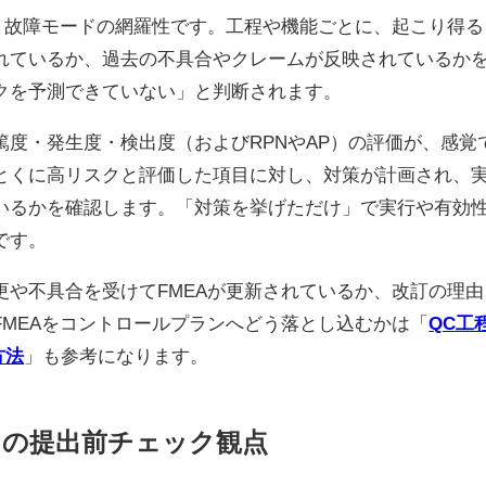
は、故障モードの網羅性です。工程や機能ごとに、起こり得る
れているか、過去の不具合やクレームが反映されているか
クを予測できていない」と判断されます。
度・発生度・検出度（およびRPNやAP）の評価が、感覚
とくに高リスクと評価した項目に対し、対策が計画され、
いるかを確認します。「対策を挙げただけ」で実行や有効
です。
更や不具合を受けてFMEAが更新されているか、改訂の理由
FMEAをコントロールプランへどう落とし込むかは「
QC工
方法
」も参考になります。
ンの提出前チェック観点