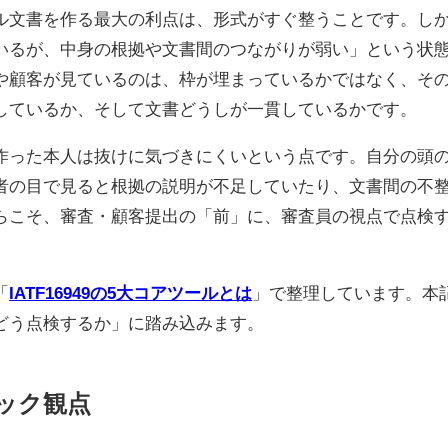
ル文書を作る最大の利点は、形式がすぐ整うことです。し
いるが、中身の根拠や文書間のつながりが弱い」という状
や顧客が見ているのは、枠が埋まっているかではなく、そ
しているか、そして文書どうしが一貫しているかです。
作った本人は抜けに気づきにくいという点です。自分の頭
者の目で見ると根拠の説明が不足していたり、文書間の不
らこそ、審査・顧客提出の「前」に、審査員の視点で点検
「
IATF16949の5大コアツールとは
」で整理しています。本
どう点検するか」に踏み込みます。
ェック観点