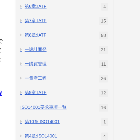
第6章:IATF
4
を
第7章:IATF
15
第8章:IATF
58
で
ー設計開発
実
21
性
ー購買管理
11
ー量産工程
26
程
第9章:IATF
12
ISO14001要求事項一覧
16
第10章:ISO14001
1
第4章:ISO14001
4