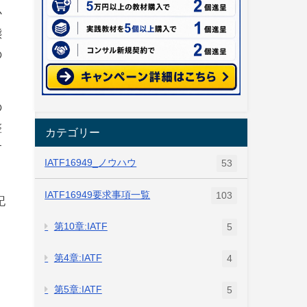
か
態
の
の
整
カテゴリー
す
IATF16949_ノウハウ
53
IATF16949要求事項一覧
103
記
第10章:IATF
5
第4章:IATF
4
第5章:IATF
5