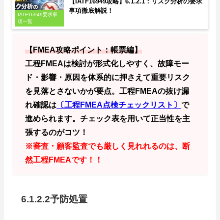
【IATF16949攻略】6.1.2.1：リスク分析の要求
事項徹底解説！
IATF16949要求事
項一覧
【FMEA攻略ポイント：帳票編】
工程FMEAは検討が形式化しやすく、故障モー
ド・影響・原因を体系的に押さえて重要リスク
を見落とさないかが要点。工程FMEAの抜け漏
れ確認は
〔工程FMEA点検チェックリスト〕
で
進められます。チェック表を用いて正当性を主
張するのがコツ！
※審査・顧客監査でも厳しく見れれるのは、断
然工程FMEAです！！
6.1.2.2予防処置