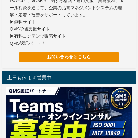
ISO9001、VDA6.3に関する構築・運用支援、実務教材、メ
ール相談を通じて、企業の品質マネジメントシステムの理
解・定着・改善をサポートしています。
▶無料サイト
QMS学習支援サイト
▶有料コンテンツ販売サイト
QMS認証パートナー
お問い合わせはこちら
土日も休まず営業中！