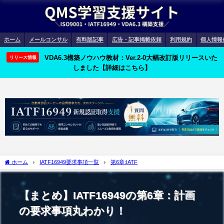
ホーム
メールコンサル
有料版記事
広告・記事掲載依頼
利用規約
個人情報
VDA6.3構築ノウハウ教材：Ver.2-0大幅改訂版リリースいた
リリース情報
しました【詳細はこちら】
ホーム
IATF16949要求事項一覧
第6章:IATF
【まとめ】IATF16949の第6章：計画
の要求事項丸わかり！