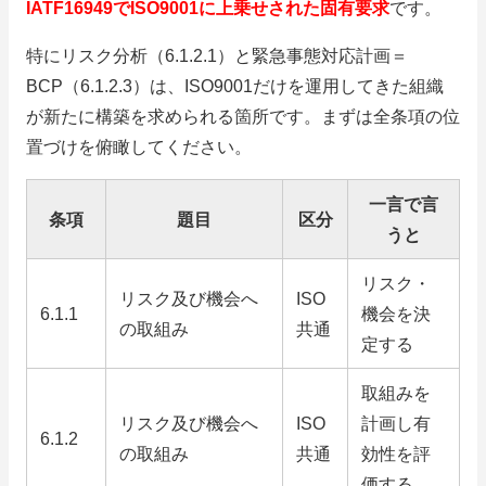
IATF16949でISO9001に上乗せされた固有要求
です。
特にリスク分析（6.1.2.1）と緊急事態対応計画＝
BCP（6.1.2.3）は、ISO9001だけを運用してきた組織
が新たに構築を求められる箇所です。まずは全条項の位
置づけを俯瞰してください。
一言で言
条項
題目
区分
うと
リスク・
リスク及び機会へ
ISO
6.1.1
機会を決
の取組み
共通
定する
取組みを
リスク及び機会へ
ISO
計画し有
6.1.2
の取組み
共通
効性を評
価する