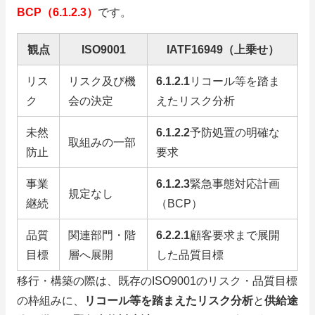
BCP（6.1.2.3）
です。
観点
ISO9001
IATF16949（上乗せ）
リス
リスク及び機
6.1.2.1
リコール等を踏ま
ク
会の決定
えたリスク分析
未然
6.1.2.2
予防処置の明確な
取組みの一部
防止
要求
事業
6.1.2.3
緊急事態対応計画
規定なし
継続
（BCP）
品質
関連部門・階
6.2.2.1
顧客要求まで展開
目標
層へ展開
した品質目標
移行・構築の際は、既存のISO9001のリスク・品質目標
の枠組みに、
リコール等を踏まえたリスク分析
と
供給途