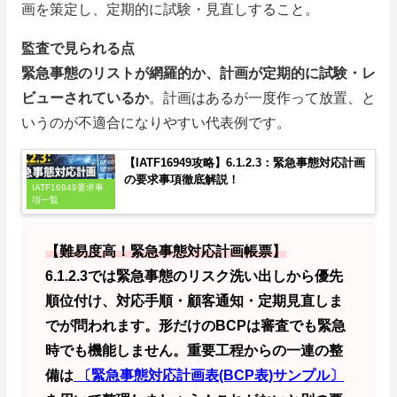
画を策定し、定期的に試験・見直しすること。
監査で見られる点
緊急事態のリストが網羅的か、計画が定期的に試験・レ
ビューされているか
。計画はあるが一度作って放置、と
いうのが不適合になりやすい代表例です。
【IATF16949攻略】6.1.2.3：緊急事態対応計画
の要求事項徹底解説！
IATF16949要求事
項一覧
【難易度高！緊急事態対応計画帳票】
6.1.2.3では緊急事態のリスク洗い出しから優先
順位付け、対応手順・顧客通知・定期見直しま
でが問われます。形だけのBCPは審査でも緊急
時でも機能しません。重要工程からの一連の整
備は
〔緊急事態対応計画表(BCP表)サンプル〕