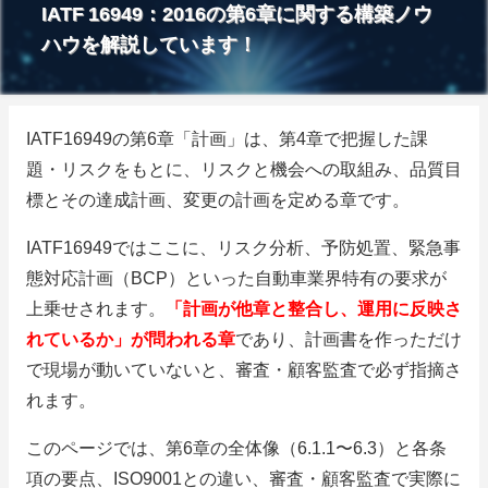
IATF 16949：2016の第6章に関する構築ノウ
ハウを解説しています！
IATF16949の第6章「計画」は、第4章で把握した課
題・リスクをもとに、リスクと機会への取組み、品質目
標とその達成計画、変更の計画を定める章です。
IATF16949ではここに、リスク分析、予防処置、緊急事
態対応計画（BCP）といった自動車業界特有の要求が
上乗せされます。
「計画が他章と整合し、運用に反映さ
れているか」が問われる章
であり、計画書を作っただけ
で現場が動いていないと、審査・顧客監査で必ず指摘さ
れます。
このページでは、第6章の全体像（6.1.1〜6.3）と各条
項の要点、ISO9001との違い、審査・顧客監査で実際に