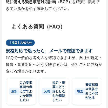
絶に備える緊急事態対応計画（BCP）
を確実に接続で
きているかを必ず確認してください。
よくある質問（FAQ）
【注目】お知らせ
規格対応で迷ったら、メールで確認できます
FAQで一般的な考え方を確認できますが、自社の規定・
帳票・審査対応へどう反映するかは、会社ごとに判断が
変わる場合があります。
この要求
規定・帳
審査指摘
事項の考
票にどう
や回答方
え方でよ
落とし込
解釈
反映
審査
針に不安
いか確認
むか相談
がある
したい
したい