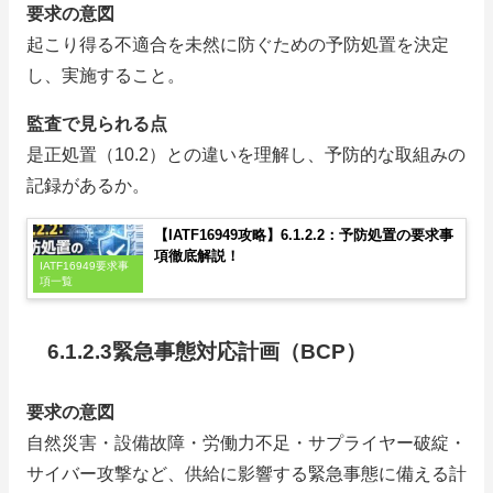
要求の意図
起こり得る不適合を未然に防ぐための予防処置を決定
し、実施すること。
監査で見られる点
是正処置（10.2）との違いを理解し、予防的な取組みの
記録があるか。
【IATF16949攻略】6.1.2.2：予防処置の要求事
項徹底解説！
IATF16949要求事
項一覧
6.1.2.3緊急事態対応計画（BCP）
要求の意図
自然災害・設備故障・労働力不足・サプライヤー破綻・
サイバー攻撃など、供給に影響する緊急事態に備える計