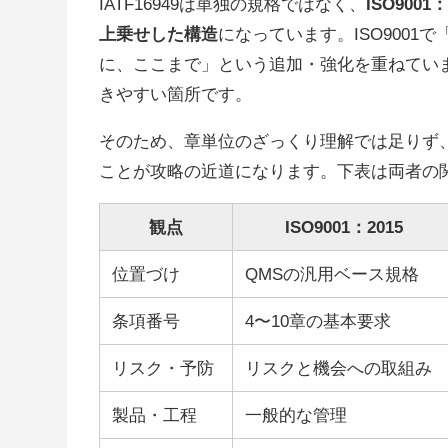
IATF16949は単独の規格ではなく、
ISO90
上乗せした構造
になっています。ISO9001
に、ここまで」という追加・強化を重ねていま
きやすい箇所です。
そのため、章単位のざっくり理解では足りず
ことが攻略の近道になります。下表は両者の
観点
ISO9001：2015
位置づけ
QMSの汎用ベース規格
条項番号
4〜10章の基本要求
リスク・予防
リスクと機会への取組み
製品・工程
一般的な管理