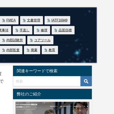
FMEA
文書管理
IATF16949
求事項
手直し
修理
品質目標
内部試験所
コアツール
内部監査
廃棄
教育
関連キーワードで検索
査
で
弊社のご紹介