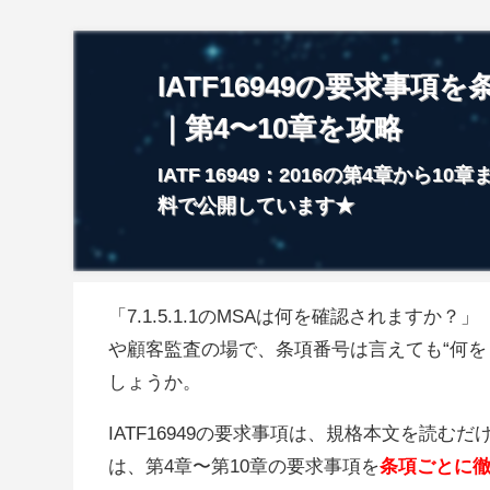
IATF16949の要求事
｜第4〜10章を攻略
IATF 16949：2016の第4章か
料で公開しています★
「7.1.5.1.1のMSAは何を確認されます
や顧客監査の場で、条項番号は言えても“何を
しょうか。
IATF16949の要求事項は、規格本文を読
は、第4章〜第10章の要求事項を
条項ごとに