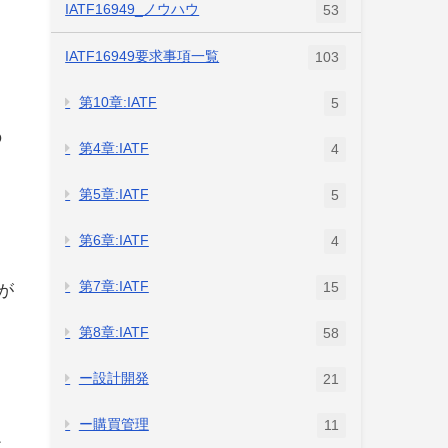
IATF16949_ノウハウ
53
IATF16949要求事項一覧
103
第10章:IATF
5
の
第4章:IATF
4
第5章:IATF
5
第6章:IATF
4
第7章:IATF
15
が
第8章:IATF
58
ー設計開発
21
ー購買管理
11
テ