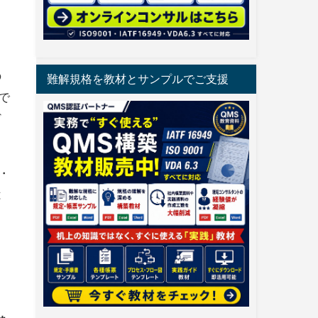
の
難解規格を教材とサンプルでご支援
で
ど
・
は