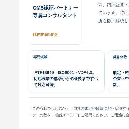
票、内部監査・
QMS認証パートナー
ています。特に
専属コンサルタント
所も徹底解説し
H.Minamino
専門領域
得意分野
IATF16949・ISO9001・VDA6.3。
規定・
初期段階の構築から認証後まですべ
企業・
て対応可能。
数。
「この解釈でよいのか」「自社の規定や帳票にどう反映すれ
トナーの教材・相談メニューもご活用ください。ご用途に