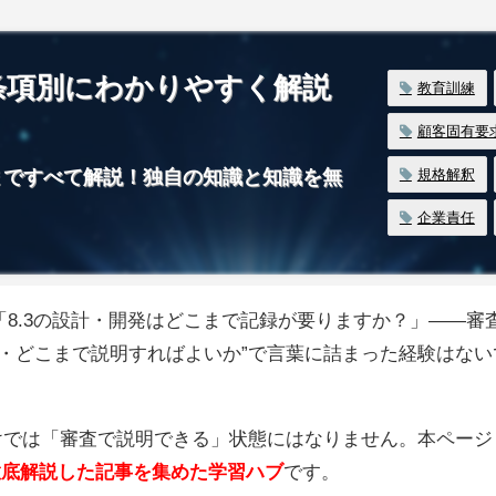
項を条項別にわかりやすく解説
教育訓練
顧客固有要
ら10章まですべて解説！独自の知識と知識を無
規格解釈
企業責任
か？」「8.3の設計・開発はどこまで記録が要りますか？」——審
・どこまで説明すればよいか”で言葉に詰まった経験はない
むだけでは「審査で説明できる」状態にはなりません。本ページ
徹底解説した記事を集めた学習ハブ
です。