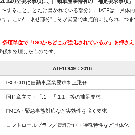
01：2015の全要求事項に、自動車産業特有の「補足要求事項」
で「〜すること」とだけ書かれている部分に、IATFは「具体
す。この“上乗せ部分”こそが審査で重点的に見られ、つま
、
条項単位で「ISOからどこが強化されているか」を押さえ
関係を整理したものです。
IATF16949：2016
ISO9001に自動車産業要求を上乗せ
同じ章立て＋「.1」「.1.1」等の補足要求
FMEA・緊急事態対応など実効性を強く要求
コントロールプラン／管理計画・特殊特性など具体化