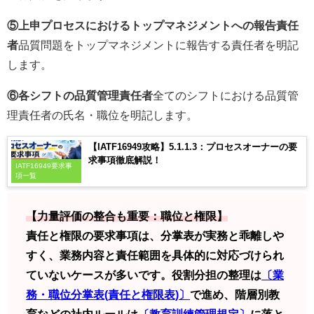
⑤上申プロセスにおけるトップマネジメントへの報告責任
者
品質問題をトップマネジメントに報告する責任者を明記
します。
⑥各シフトの品質管理責任者
全てのシフトにおける品質管
理責任者の氏名・職位を明記します。
【IATF16949攻略】5.1.1.3：プロセスオーナーの要
求事項徹底解説！
IATF16949要求事
項一覧
【力量評価の整合も重要：職位と権限】
責任と権限の要求事項は、分掌表が実務と乖離しや
すく、業務内容と責任範囲を具体的に対応づけられ
ていないケースが多いです。役割分担の整理は
〔業
務・職位分掌表(責任と権限表)〕
で進め、階層別教