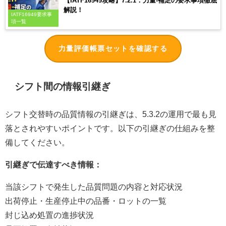
【IATF16949攻略】7.2.1：力量-補足の要求事項徹底
解説！
IATF16949要求事
項一覧
力量評価帳票セットを確認する
シフト間の情報引継ぎ
シフト交替時の品質情報の引継ぎは、5.3.2の運用で最も見
落とされやすいポイントです。以下の引継ぎの仕組みを整
備してください。
引継ぎで伝達すべき情報：
当該シフトで発生した品質問題の内容と対応状況
出荷停止・生産停止中の品番・ロットの一覧
封じ込め処置の進捗状況