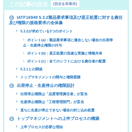
この記事の目次
[
目次を非表示
]
IATF16949 5.3.2製品要求事項及び是正処置に対する責任
1.
及び権限の規格要求の全体像
5.3.2が求めている3つのポイント
ポイント(a)：製品要求事項に適合しない場合の出荷停
止・生産停止権限の付与
ポイント(b)：是正処置の迅速な実施と情報共有
ポイント(c)：全てのシフトにおける責任者の配置
5.3.1との関係
トップマネジメントの関与と権限委譲
出荷停止・生産停止の権限設計
2.
出荷停止権限は「品質管理責任者」が妥当
生産停止権限は「工程管理部門」が妥当
直ちに生産が停止できない場合の封じ込め処置
トップマネジメントへの上申プロセスの構築
3.
上申プロセスが必要な理由