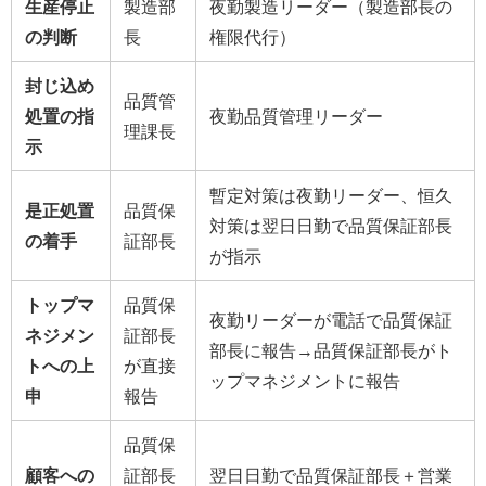
生産停止
製造部
夜勤製造リーダー（製造部長の
の判断
長
権限代行）
封じ込め
品質管
処置の指
夜勤品質管理リーダー
理課長
示
暫定対策は夜勤リーダー、恒久
是正処置
品質保
対策は翌日日勤で品質保証部長
の着手
証部長
が指示
トップマ
品質保
夜勤リーダーが電話で品質保証
ネジメン
証部長
部長に報告→品質保証部長がト
トへの上
が直接
ップマネジメントに報告
申
報告
品質保
顧客への
証部長
翌日日勤で品質保証部長＋営業