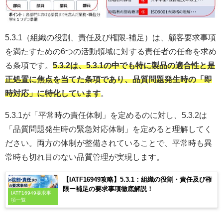
5.3.1（組織の役割、責任及び権限-補足）は、顧客要求事項
を満たすための6つの活動領域に対する責任者の任命を求め
る条項です。
5.3.2は、5.3.1の中でも特に製品の適合性と是
正処置に焦点を当てた条項であり、品質問題発生時の「即
時対応」に特化しています
。
5.3.1が「平常時の責任体制」を定めるのに対し、5.3.2は
「品質問題発生時の緊急対応体制」を定めると理解してく
ださい。両方の体制が整備されていることで、平常時も異
常時も切れ目のない品質管理が実現します。
【IATF16949攻略】5.3.1：組織の役割・責任及び権
限ー補足の要求事項徹底解説！
IATF16949要求事
項一覧