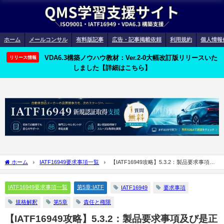
ホーム
メールコンサル
有料版記事
広告・記事掲載依頼
利用規約
個人情報
VDA6.3構築ノウハウ教材：Ver.2-0大幅改訂版リリースいた
リリース情報
しました【詳細はこちら】
ホーム
IATF16949要求事項一覧
【IATF16949攻略】5.3.2：製品要求事項及
び是正処置に対する責任及び権限の要求事項徹底解説！
IATF16949要求事項一覧
第5章:IATF
IATF16949
要求事項
規格解釈
第5章
責任と権限
【IATF16949攻略】5.3.2：製品要求事項及び是正