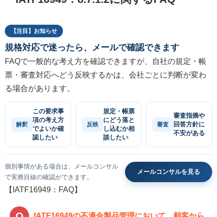
【注目】お知らせ
規格対応で迷ったら、メールで確認できます
FAQで一般的な考え方を確認できますが、自社の規定・帳
票・審査対応へどう反映するかは、会社ごとに判断が変わ
る場合があります。
この要求事
規定・帳票
審査指摘や
項の考え方
にどう落と
回答方針に
解釈
反映
審査
でよいか確
し込むか相
不安がある
認したい
談したい
個別事情がある場合は、メールコンサル
メールコンサルを見る
で実務目線の確認ができます。
【IATF16949：FAQ】
IATF16949の不適合製品管理において、顧客から