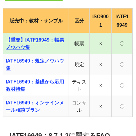
ISO900
IATF1
販売中：教材・サンプル
区分
1
6949
【重要】IATF16949：帳票
帳票
×
〇
ノウハウ集
IATF16949：規定ノウハウ
規定
×
〇
集
IATF16949：基礎から応用
テキス
×
〇
教材特集
ト
IATF16949：オンラインメ
コンサ
×
〇
ール相談プラン
ル
IATF16949：8.7.1.2に関するFAQ