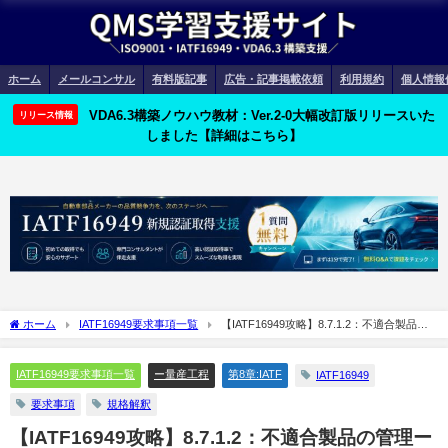
ホーム
メールコンサル
有料版記事
広告・記事掲載依頼
利用規約
個人情報
VDA6.3構築ノウハウ教材：Ver.2-0大幅改訂版リリースいた
リリース情報
しました【詳細はこちら】
ホーム
IATF16949要求事項一覧
【IATF16949攻略】8.7.1.2：不適合製品の
管理ー顧客規定のプロセスの要求事項徹底解説！
IATF16949要求事項一覧
ー量産工程
第8章:IATF
IATF16949
要求事項
規格解釈
【IATF16949攻略】8.7.1.2：不適合製品の管理ー