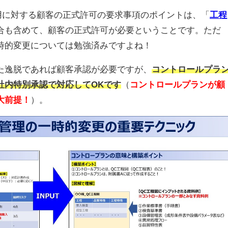
項の特別採用に対する顧客の正式許可の要求事項のポイントは、「
工程
合も含めて、顧客の正式許可が必要ということです。ただ
時的変更については勉強済みですよね！
た逸脱であれば顧客承認が必要ですが、
コントロールプラ
社内特別承認で対応してOKです
（
コントロールプランが顧
大前提！
）。