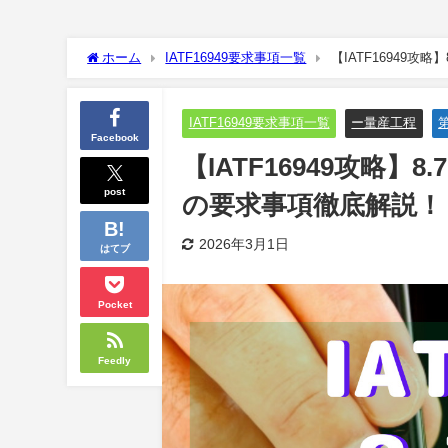
ホーム
IATF16949要求事項一覧
【IATF16949
IATF16949要求事項一覧
ー量産工程
第
Facebook
【IATF16949攻略】
post
の要求事項徹底解説！
2026年3月1日
はてブ
Pocket
Feedly