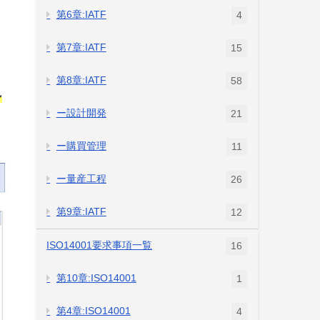
第6章:IATF
4
第7章:IATF
15
第8章:IATF
58
ン
ー設計開発
21
ー購買管理
11
ー量産工程
26
第9章:IATF
12
ISO14001要求事項一覧
16
第10章:ISO14001
1
第4章:ISO14001
4