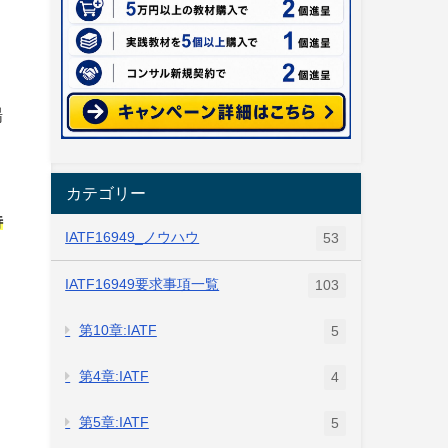
場
き
カテゴリー
特
IATF16949_ノウハウ
53
IATF16949要求事項一覧
103
第10章:IATF
5
第4章:IATF
4
第5章:IATF
5